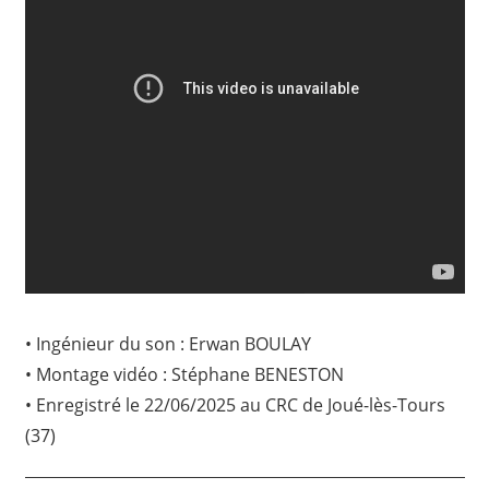
• Ingénieur du son : Erwan BOULAY
• Montage vidéo : Stéphane BENESTON
• Enregistré le 22/06/2025 au CRC de Joué-lès-Tours
(37)