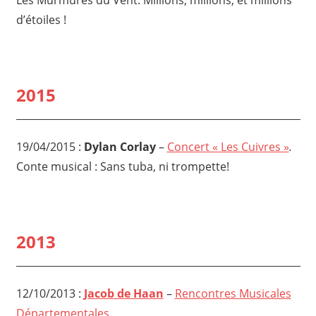
Les Murmures du Vent. Millions, millions, et millions
d’étoiles !
2015
19/04/2015 :
Dylan Corlay
–
Concert « Les Cuivres »
.
Conte musical : Sans tuba, ni trompette!
2013
12/10/2013 :
Jacob de Haan
–
Rencontres Musicales
Départementales
.