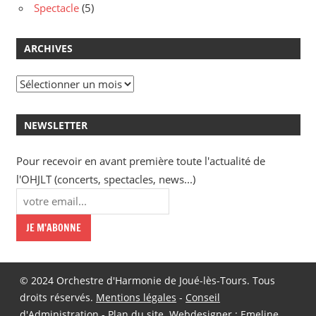
Spectacle
(5)
ARCHIVES
Archives
NEWSLETTER
Pour recevoir en avant première toute l'actualité de
l'OHJLT (concerts, spectacles, news...)
© 2024 Orchestre d'Harmonie de Joué-lès-Tours. Tous
droits réservés.
Mentions légales
-
Conseil
d'Administration
-
Plan du site
. Webdesigner :
Emeline