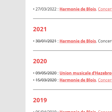
• 27/03/2022 :
Harmonie de Blois
.
Concer
2021
•
30/01/2021
:
Harmonie de Blois
. Concer
2020
•
09/05/2020
:
Union musicale d’Hazebr
•
15/03/2020
:
Harmonie de Blois
.
Concert
2019