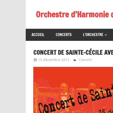
Skip
to
Orchestre d'Harmonie 
content
ACCUEIL
CONCERTS
L’ORCHESTRE
CONCERT DE SAINTE-CÉCILE AV
15 décembre 2012
Emeline Design
Concert