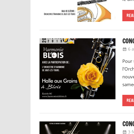
REA
CONC
6 a
Pour 
l’Orc
nouve
samed
REA
CONC
3 f