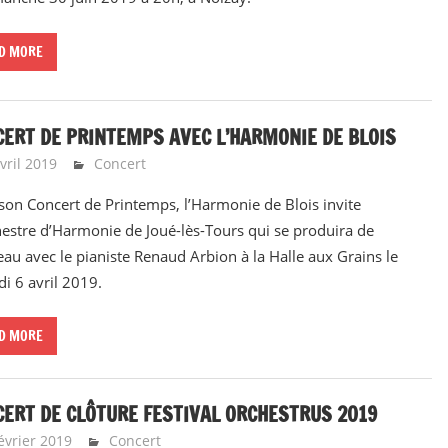
D MORE
ERT DE PRINTEMPS AVEC L’HARMONIE DE BLOIS
vril 2019
Emeline Design
Concert
son Concert de Printemps, l’Harmonie de Blois invite
hestre d’Harmonie de Joué-lès-Tours qui se produira de
au avec le pianiste Renaud Arbion à la Halle aux Grains le
i 6 avril 2019.
D MORE
ERT DE CLÔTURE FESTIVAL ORCHESTRUS 2019
évrier 2019
Emeline Design
Concert