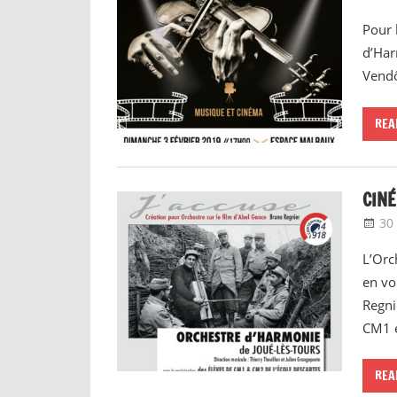
Pour 
d’Har
Vendô
REA
CINÉ
30
L’Orc
en vo
Regni
CM1 e
REA