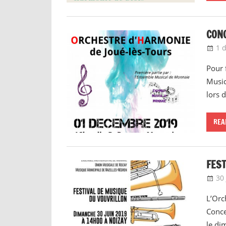
CONC
1 
Pour 
Music
lors 
REA
FEST
30
L’Orc
Conce
le di