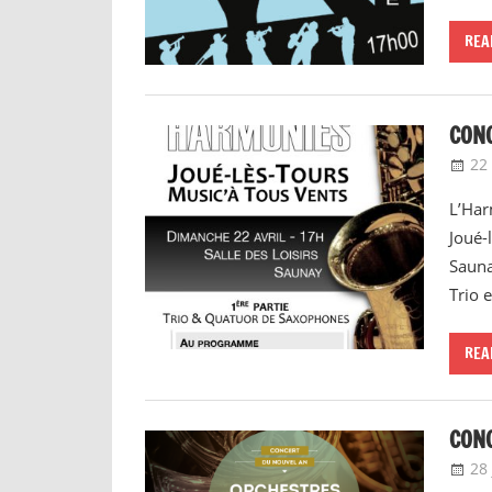
REA
CON
22 
L’Har
Joué-
Sauna
Trio 
REA
CON
28