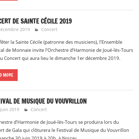
ERT DE SAINTE CÉCILE 2019
décembre 2019
Emeline Design
Concert
fêter la Sainte Cécile (patronne des musiciens), l’Ensemble
al de Monnaie invite l’Orchestre d’Harmonie de Joué-lès-Tours
du Concert qui aura lieu le dimanche 1er décembre 2019.
D MORE
IVAL DE MUSIQUE DU VOUVRILLON
 juin 2019
Emeline Design
Concert
hestre d’Harmonie de Joué-lès-Tours se produira lors du
rt de Gala qui clôturera le Festival de Musique du Vouvrillon
manche 30 juin 2019 à 20h, à Noizay.