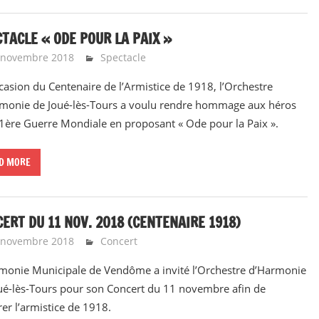
TACLE « ODE POUR LA PAIX »
 novembre 2018
Emeline Design
Spectacle
ccasion du Centenaire de l’Armistice de 1918, l’Orchestre
monie de Joué-lès-Tours a voulu rendre hommage aux héros
 1ère Guerre Mondiale en proposant « Ode pour la Paix ».
D MORE
ERT DU 11 NOV. 2018 (CENTENAIRE 1918)
 novembre 2018
Emeline Design
Concert
monie Municipale de Vendôme a invité l’Orchestre d’Harmonie
ué-lès-Tours pour son Concert du 11 novembre afin de
rer l’armistice de 1918.