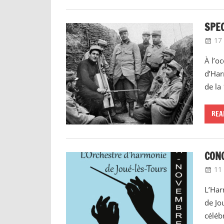
SPEC
17
À l’o
d’Har
de la
REA
CONC
11
L’Har
de Jo
céléb