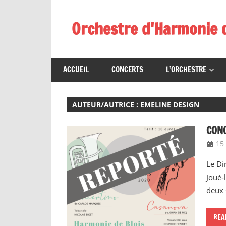
Skip
to
Orchestre d'Harmonie 
content
ACCUEIL
CONCERTS
L’ORCHESTRE
AUTEUR/AUTRICE :
EMELINE DESIGN
CONC
15
Le Di
Joué‑
deux 
REA