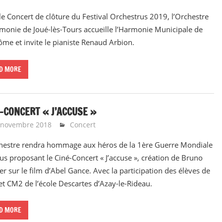
le Concert de clôture du Festival Orchestrus 2019, l’Orchestre
monie de Joué-lès-Tours accueille l’Harmonie Municipale de
me et invite le pianiste Renaud Arbion.
D MORE
-CONCERT « J’ACCUSE »
 novembre 2018
Emeline Design
Concert
hestre rendra hommage aux héros de la 1ère Guerre Mondiale
us proposant le Ciné-Concert « J’accuse », création de Bruno
er sur le film d’Abel Gance. Avec la participation des élèves de
t CM2 de l’école Descartes d’Azay-le-Rideau.
D MORE