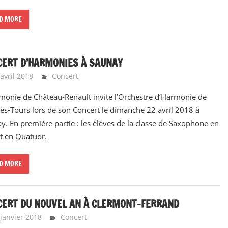
D MORE
CERT D’HARMONIES À SAUNAY
avril 2018
Emeline Design
Concert
monie de Château-Renault invite l’Orchestre d’Harmonie de
lès-Tours lors de son Concert le dimanche 22 avril 2018 à
y. En première partie : les élèves de la classe de Saxophone en
et en Quatuor.
D MORE
CERT DU NOUVEL AN À CLERMONT-FERRAND
 janvier 2018
Emeline Design
Concert