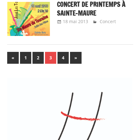
CONCERT DE PRINTEMPS À
SAINTE-MAURE
18 mai 2013
Emeline Design
Concert
Pagination
Previous
Next
«
1
2
3
4
»
Posts
Posts
des
publications