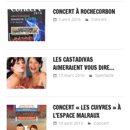
CONCERT À ROCHECORBON
3 avril 2016
Emeline Design
Concert
LES CASTADIVAS
AIMERAIENT VOUS DIRE…
13 mars 2016
Emeline Design
Spectacle
CONCERT « LES CUIVRES » À
L’ESPACE MALRAUX
19 avril 2015
Emeline Design
Concert