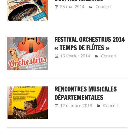
25 mai 2014
Emeline Design
Concert
FESTIVAL ORCHESTRUS 2014
« TEMPS DE FLÛTES »
16 février 2014
Emeline
Concert
Design
RENCONTRES MUSICALES
DÉPARTEMENTALES
12 octobre 2013
Emeline
Concert
Design