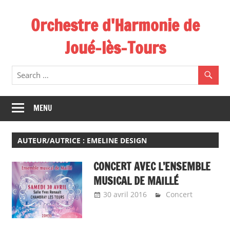
Skip
Orchestre d'Harmonie de
to
content
Joué-lès-Tours
MENU
AUTEUR/AUTRICE :
EMELINE DESIGN
CONCERT AVEC L’ENSEMBLE
MUSICAL DE MAILLÉ
30 avril 2016
Emeline Design
Concert