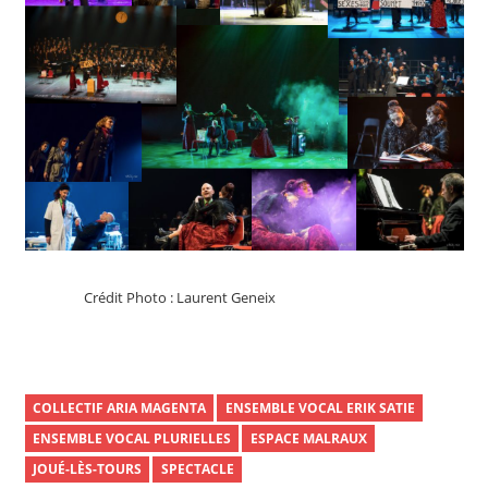
Crédit Photo : Laurent Geneix
COLLECTIF ARIA MAGENTA
ENSEMBLE VOCAL ERIK SATIE
ENSEMBLE VOCAL PLURIELLES
ESPACE MALRAUX
JOUÉ-LÈS-TOURS
SPECTACLE