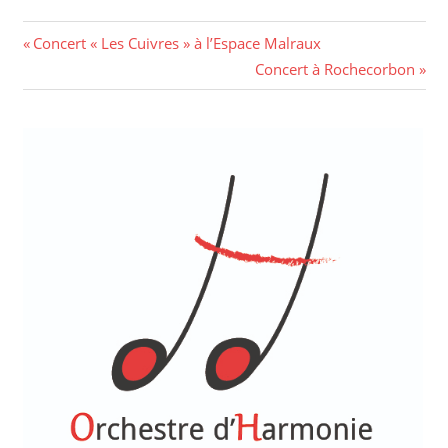
Navigation
Previous
Concert « Les Cuivres » à l’Espace Malraux
Post:
Next
Concert à Rochecorbon
de
Post:
l’article