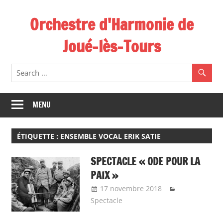
Skip
Orchestre d'Harmonie de
to
content
Joué-lès-Tours
MENU
ÉTIQUETTE :
ENSEMBLE VOCAL ERIK SATIE
SPECTACLE « ODE POUR LA
PAIX »
17 novembre 2018
Emeline
Spectacle
Design