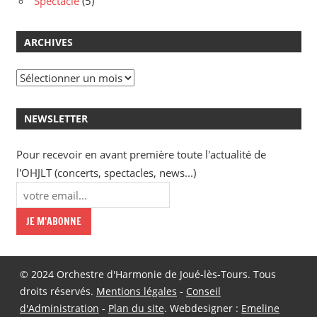
Spectacle
(5)
ARCHIVES
Archives
NEWSLETTER
Pour recevoir en avant première toute l'actualité de
l'OHJLT (concerts, spectacles, news...)
© 2024 Orchestre d'Harmonie de Joué-lès-Tours. Tous
droits réservés.
Mentions légales
-
Conseil
d'Administration
-
Plan du site
. Webdesigner :
Emeline