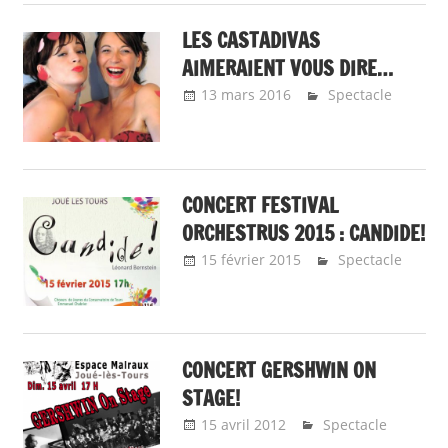
LES CASTADIVAS
AIMERAIENT VOUS DIRE…
13 mars 2016
Emeline Design
Spectacle
CONCERT FESTIVAL
ORCHESTRUS 2015 : CANDIDE!
15 février 2015
Emeline
Spectacle
Design
CONCERT GERSHWIN ON
STAGE!
15 avril 2012
Emeline Design
Spectacle