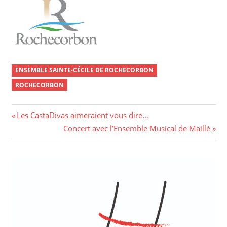
ENSEMBLE SAINTE-CÉCILE DE ROCHECORBON
ROCHECORBON
Navigation
Previous
Les CastaDivas aimeraient vous dire…
Post:
Next
Concert avec l’Ensemble Musical de Maillé
de
Post:
l’article