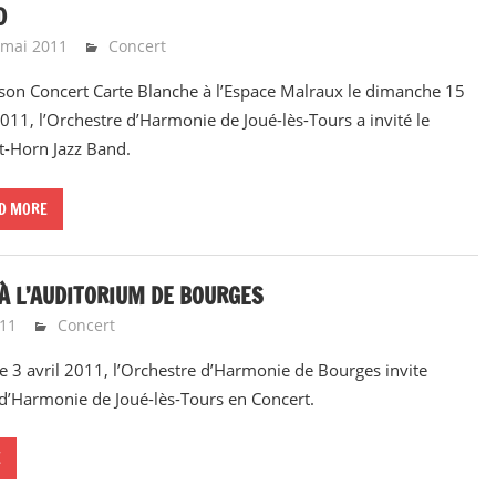
D
 mai 2011
Emeline Design
Concert
son Concert Carte Blanche à l’Espace Malraux le dimanche 15
011, l’Orchestre d’Harmonie de Joué-lès-Tours a invité le
t-Horn Jazz Band.
D MORE
À L’AUDITORIUM DE BOURGES
011
Emeline Design
Concert
 3 avril 2011, l’Orchestre d’Harmonie de Bourges invite
 d’Harmonie de Joué-lès-Tours en Concert.
E