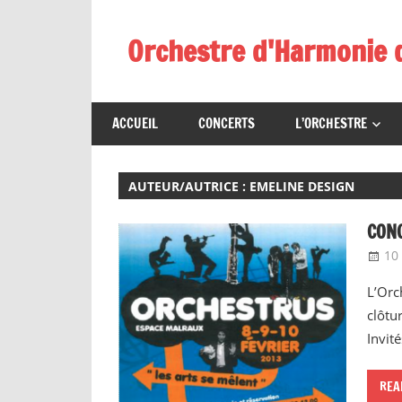
Skip
to
Orchestre d'Harmonie 
content
ACCUEIL
CONCERTS
L’ORCHESTRE
AUTEUR/AUTRICE :
EMELINE DESIGN
CONC
10 
L’Orc
clôtu
Invit
REA