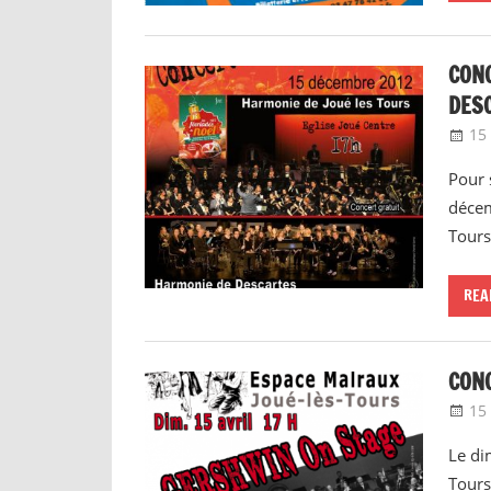
CONC
DES
15
Pour 
décem
Tours
REA
CON
15 
Le di
Tours