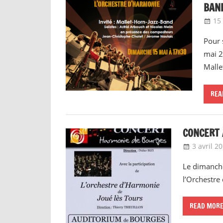
BAN
15
Pour 
mai 2
Malle
REA
CONCERT 
3 avril 2
Le dimanche
l’Orchestre
READ MOR