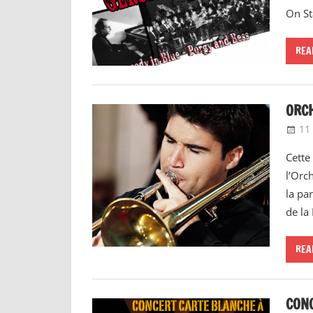
On St
REA
ORCH
11 
Cette
l’Orc
la par
de la
REA
CONC