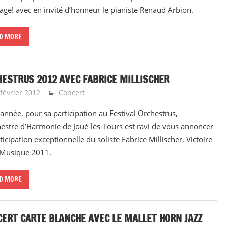
age! avec en invité d’honneur le pianiste Renaud Arbion.
D MORE
ESTRUS 2012 AVEC FABRICE MILLISCHER
février 2012
Emeline Design
Concert
 année, pour sa participation au Festival Orchestrus,
hestre d’Harmonie de Joué-lès-Tours est ravi de vous annoncer
ticipation exceptionnelle du soliste Fabrice Millischer, Victoire
 Musique 2011.
D MORE
ERT CARTE BLANCHE AVEC LE MALLET HORN JAZZ