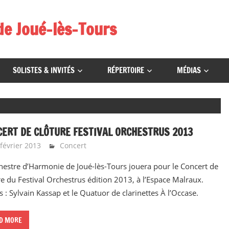
de Joué-lès-Tours
SOLISTES & INVITÉS
RÉPERTOIRE
MÉDIAS
ERT DE CLÔTURE FESTIVAL ORCHESTRUS 2013
février 2013
Emeline Design
Concert
hestre d’Harmonie de Joué-lès-Tours jouera pour le Concert de
re du Festival Orchestrus édition 2013, à l’Espace Malraux.
és : Sylvain Kassap et le Quatuor de clarinettes À l’Occase.
D MORE