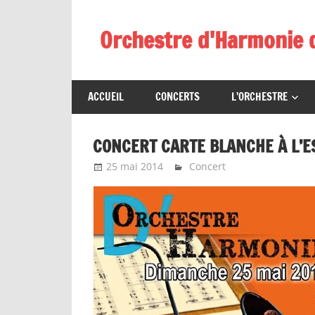
Skip
to
Orchestre d'Harmonie 
content
ACCUEIL
CONCERTS
L’ORCHESTRE
CONCERT CARTE BLANCHE À L’
25 mai 2014
Emeline Design
Concert