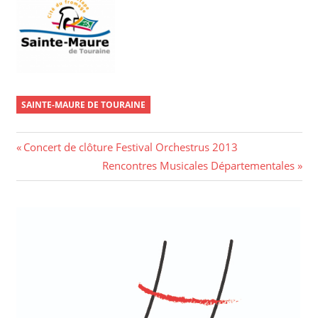
SAINTE-MAURE DE TOURAINE
Navigation
Previous
Concert de clôture Festival Orchestrus 2013
Post:
Next
Rencontres Musicales Départementales
de
Post:
l’article