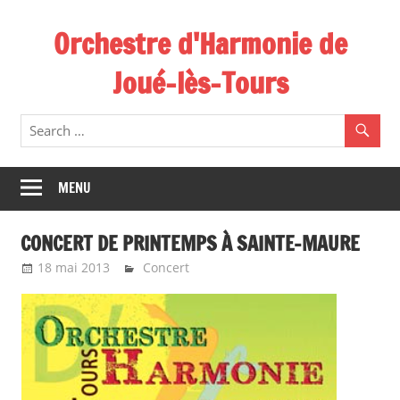
Skip
Orchestre d'Harmonie de
to
content
Joué-lès-Tours
MENU
CONCERT DE PRINTEMPS À SAINTE-MAURE
18 mai 2013
Emeline Design
Concert