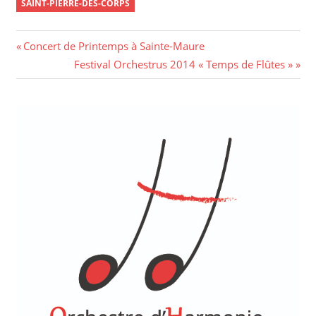
SAINT-PIERRE-DES-CORPS
Navigation
Previous
Concert de Printemps à Sainte-Maure
Post:
Next
Festival Orchestrus 2014 « Temps de Flûtes »
de
Post:
l’article