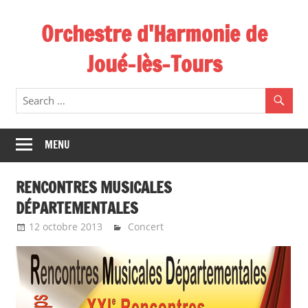
Skip
Orchestre d'Harmonie de
to
content
Joué-lès-Tours
MENU
RENCONTRES MUSICALES
DÉPARTEMENTALES
12 octobre 2013
Emeline Design
Concert