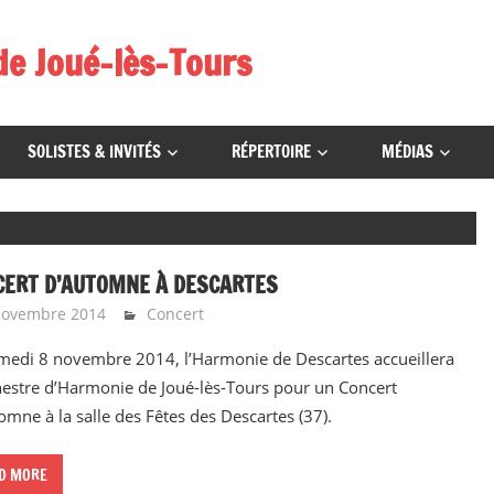
de Joué-lès-Tours
SOLISTES & INVITÉS
RÉPERTOIRE
MÉDIAS
CERT D’AUTOMNE À DESCARTES
novembre 2014
Emeline Design
Concert
medi 8 novembre 2014, l’Harmonie de Descartes accueillera
hestre d’Harmonie de Joué-lès-Tours pour un Concert
omne à la salle des Fêtes des Descartes (37).
D MORE