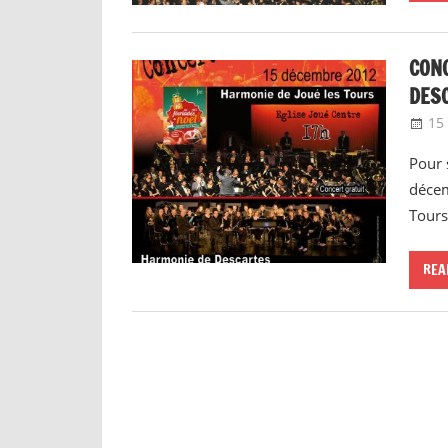
CONC
DES
15
Pour 
décem
Tours
REA