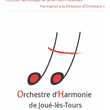
Navigation
Post:
Next
Formation à la Direction d’Orchestre
de
Post:
l’article