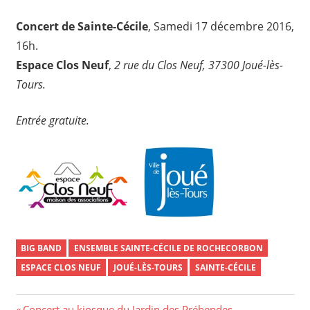
Concert de Sainte-Cécile
,
Samedi 17 décembre 2016,
16h.
Espace Clos Neuf
,
2 rue du Clos Neuf, 37300 Joué-lès-
Tours.
Entrée gratuite.
BIG BAND
ENSEMBLE SAINTE-CÉCILE DE ROCHECORBON
ESPACE CLOS NEUF
JOUÉ-LÈS-TOURS
SAINTE-CÉCILE
Previous
Concert au kiosque du Jardin des Prébendes