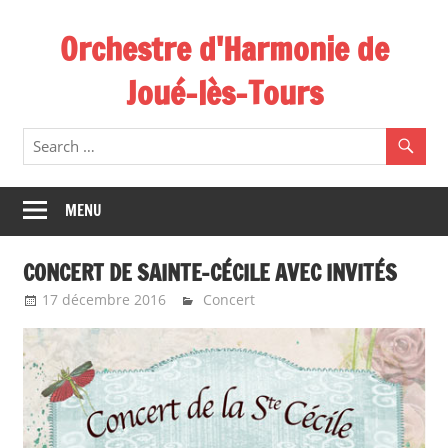
Skip
Orchestre d'Harmonie de
to
content
Joué-lès-Tours
MENU
CONCERT DE SAINTE-CÉCILE AVEC INVITÉS
17 décembre 2016
Emeline Design
Concert