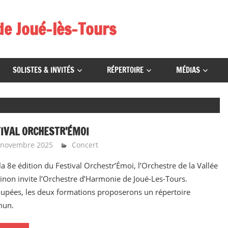
de Joué-lès-Tours
SOLISTES & INVITÉS
RÉPERTOIRE
MÉDIAS
IVAL ORCHESTR’ÉMOI
 novembre 2025
admin9323
Concert
la 8e édition du Festival Orchestr’Émoi, l’Orchestre de la Vallée
inon invite l’Orchestre d’Harmonie de Joué-Les-Tours.
upées, les deux formations proposerons un répertoire
un.