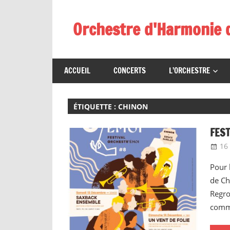
Skip
to
Orchestre d'Harmonie 
content
ACCUEIL
CONCERTS
L’ORCHESTRE
ÉTIQUETTE :
CHINON
FEST
16
Pour 
de Ch
Regro
comm