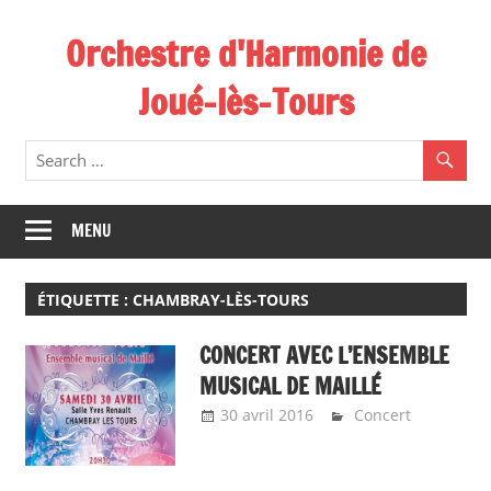
Skip
Orchestre d'Harmonie de
to
content
Joué-lès-Tours
MENU
ÉTIQUETTE :
CHAMBRAY-LÈS-TOURS
CONCERT AVEC L’ENSEMBLE
MUSICAL DE MAILLÉ
30 avril 2016
Emeline Design
Concert