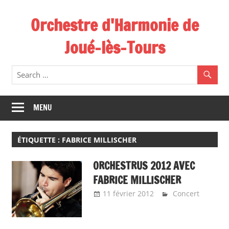
Skip
Orchestre d'Harmonie de
to
content
Joué-lès-Tours
MENU
ÉTIQUETTE :
FABRICE MILLISCHER
ORCHESTRUS 2012 AVEC
FABRICE MILLISCHER
11 février 2012
Emeline
Concert
Design