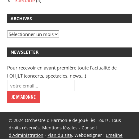
Spectacle
(5)
ARCHIVES
Archives
NEWSLETTER
Pour recevoir en avant première toute l'actualité de
l'OHJLT (concerts, spectacles, news...)
© 2024 Orchestre d'Harmonie de Joué-lès-Tours. Tous
droits réservés.
Mentions légales
-
Conseil
d'Administration
-
Plan du site
. Webdesigner :
Emeline