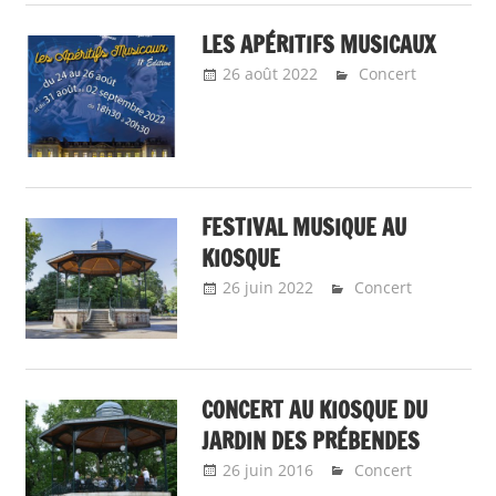
LES APÉRITIFS MUSICAUX
26 août 2022
admin9323
Concert
FESTIVAL MUSIQUE AU
KIOSQUE
26 juin 2022
admin9323
Concert
CONCERT AU KIOSQUE DU
JARDIN DES PRÉBENDES
26 juin 2016
Emeline Design
Concert