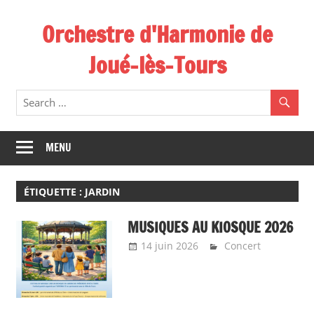
Skip
Orchestre d'Harmonie de
to
content
Joué-lès-Tours
MENU
ÉTIQUETTE :
JARDIN
MUSIQUES AU KIOSQUE 2026
14 juin 2026
admin9323
Concert