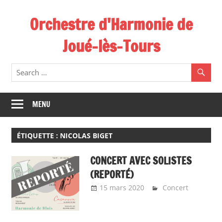
Skip
Orchestre d'Harmonie de
to
content
Joué-lès-Tours
MENU
ÉTIQUETTE :
NICOLAS BIGET
CONCERT AVEC SOLISTES
(REPORTÉ)
15 mars 2020
Emeline Design
Concert