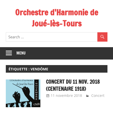
Skip
Orchestre d'Harmonie de
to
content
Joué-lès-Tours
MENU
ÉTIQUETTE :
VENDÔME
CONCERT DU 11 NOV. 2018
(CENTENAIRE 1918)
11 novembre 2018
Emeline
Concert
Design