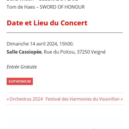
Tom de Haes – SWORD OF HONOUR
Date et Lieu du Concert
Dimanche 14 avril 2024, 15h00.
Salle Cassiopée
, Rue du Poitou, 37250 Veigné
Entrée Gratuite
EUPHONIUM
Navigation
Previous
Next
Orchestrus 2024
Festival des Harmonies du Vouvrillon
Post:
Post:
de
l’article