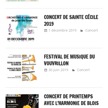
CONCERT DE SAINTE CÉCILE
2019
1 décembre 2019
Emeline
Concert
Design
FESTIVAL DE MUSIQUE DU
VOUVRILLON
30 juin 2019
Emeline Design
Concert
CONCERT DE PRINTEMPS
AVEC L’HARMONIE DE BLOIS