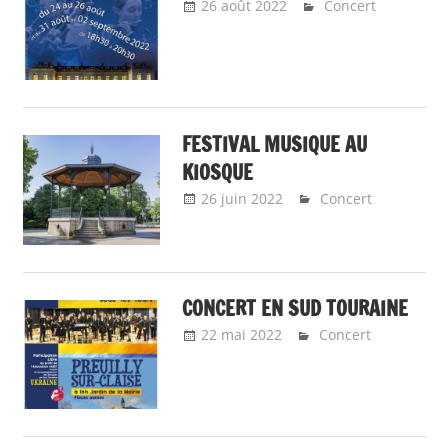
26 août 2022
admin9323
Concert
FESTIVAL MUSIQUE AU
KIOSQUE
26 juin 2022
admin9323
Concert
CONCERT EN SUD TOURAINE
22 mai 2022
admin9323
Concert