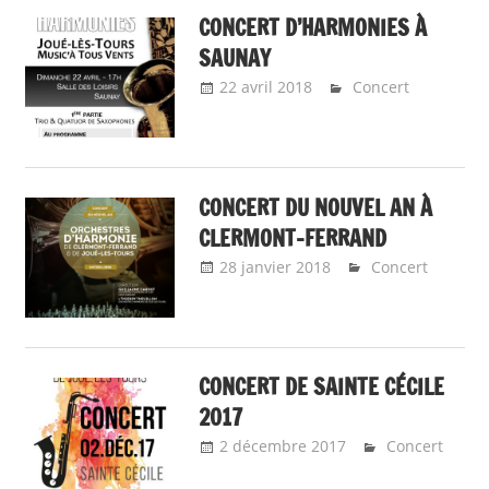
CONCERT D’HARMONIES À
SAUNAY
22 avril 2018
Emeline Design
Concert
CONCERT DU NOUVEL AN À
CLERMONT-FERRAND
28 janvier 2018
Emeline
Concert
Design
CONCERT DE SAINTE CÉCILE
2017
2 décembre 2017
Emeline
Concert
Design