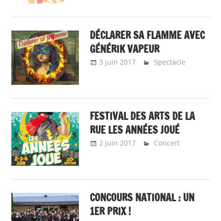
DÉCLARER SA FLAMME AVEC
GÉNÉRIK VAPEUR
3 juin 2017
Emeline Design
Spectacle
FESTIVAL DES ARTS DE LA
RUE LES ANNÉES JOUÉ
2 juin 2017
Emeline Design
Concert
CONCOURS NATIONAL : UN
1ER PRIX !