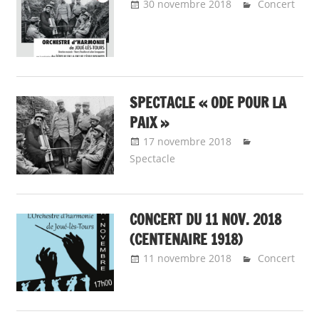
30 novembre 2018
Emeline
Concert
Design
SPECTACLE « ODE POUR LA
PAIX »
17 novembre 2018
Emeline
Spectacle
Design
CONCERT DU 11 NOV. 2018
(CENTENAIRE 1918)
11 novembre 2018
Emeline
Concert
Design