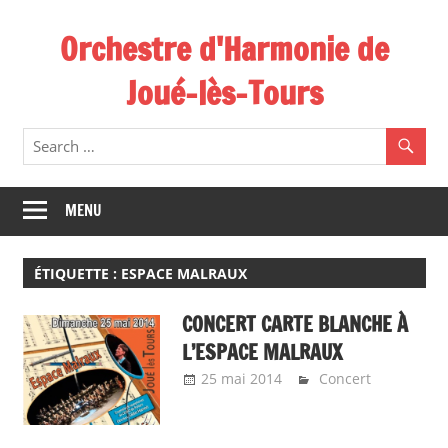
Skip
Orchestre d'Harmonie de
to
content
Joué-lès-Tours
MENU
ÉTIQUETTE :
ESPACE MALRAUX
CONCERT CARTE BLANCHE À
L’ESPACE MALRAUX
25 mai 2014
Emeline Design
Concert