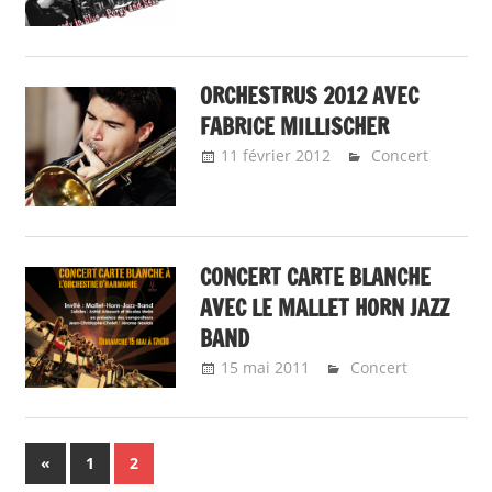
ORCHESTRUS 2012 AVEC
FABRICE MILLISCHER
11 février 2012
Emeline
Concert
Design
CONCERT CARTE BLANCHE
AVEC LE MALLET HORN JAZZ
BAND
15 mai 2011
Emeline Design
Concert
Pagination
Previous
«
1
2
Posts