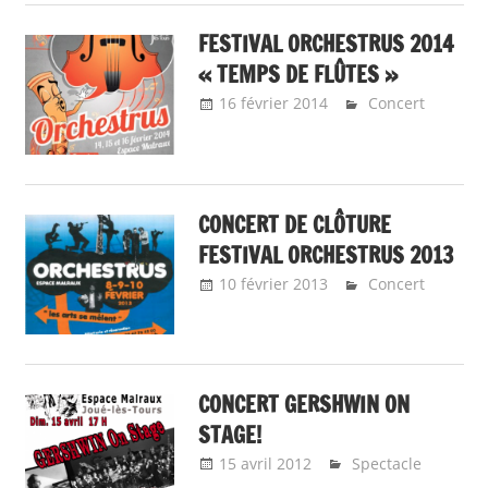
FESTIVAL ORCHESTRUS 2014
« TEMPS DE FLÛTES »
16 février 2014
Emeline
Concert
Design
CONCERT DE CLÔTURE
FESTIVAL ORCHESTRUS 2013
10 février 2013
Emeline
Concert
Design
CONCERT GERSHWIN ON
STAGE!
15 avril 2012
Emeline Design
Spectacle