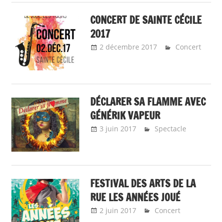
CONCERT DE SAINTE CÉCILE
2017
2 décembre 2017
Emeline
Concert
Design
DÉCLARER SA FLAMME AVEC
GÉNÉRIK VAPEUR
3 juin 2017
Emeline Design
Spectacle
FESTIVAL DES ARTS DE LA
RUE LES ANNÉES JOUÉ
2 juin 2017
Emeline Design
Concert