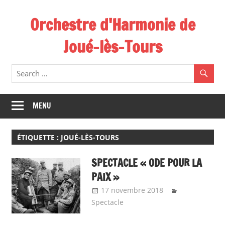
Skip
Orchestre d'Harmonie de
to
content
Joué-lès-Tours
MENU
ÉTIQUETTE :
JOUÉ-LÈS-TOURS
SPECTACLE « ODE POUR LA
PAIX »
17 novembre 2018
Emeline
Spectacle
Design