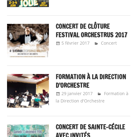
CONCERT DE CLÔTURE
FESTIVAL ORCHESTRUS 2017
5 février 2017
Emeline
Concert
Design
FORMATION À LA DIRECTION
D’ORCHESTRE
29 janvier 2017
Emeline
Formation à
la Direction d'Orchestre
Design
CONCERT DE SAINTE-CÉCILE
AVEC INVITÉS