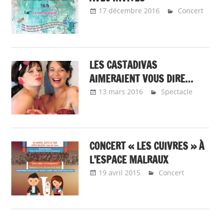
17 décembre 2016
Emeline
Concert
Design
LES CASTADIVAS
AIMERAIENT VOUS DIRE…
13 mars 2016
Emeline Design
Spectacle
CONCERT « LES CUIVRES » À
L’ESPACE MALRAUX
19 avril 2015
Emeline Design
Concert