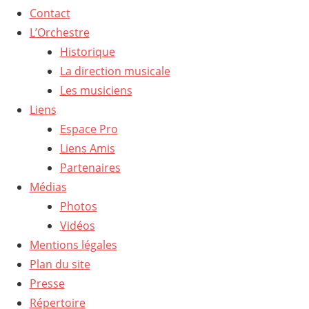
Contact
L’Orchestre
Historique
La direction musicale
Les musiciens
Liens
Espace Pro
Liens Amis
Partenaires
Médias
Photos
Vidéos
Mentions légales
Plan du site
Presse
Répertoire